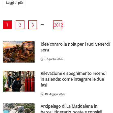
Leggi di più
...
1
2
3
2012
Idee contro la noia per i tuoi venerdì
sera
3 Agosto 2026
Rilevazione e spegnimento incendi
in azienda: come integrare le due
fasi
18 Maggio 2026
Arcipelago di La Maddalena in
barca: itinerario, soste e consigli