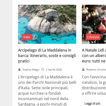
Italia
Lifestyle
Arcipelago di La Maddalena in
A Natale Lidl
barca: itinerario, soste e consigli
con un albero
pratici
euro: tutti n
Sophia Allegri
2 Aprile 2026
Roberto Arciola
L’Arcipelago di La Maddalena è
Con l’avvicin
uno dei Parchi Nazionali più belli
natalizio, la 
d’Italia. Sette isole principali,
distribuzione
acque turchesi e fondali
a offrire solu
incontaminati nel nord della
Leggi di più
Sardegna, a pochi minuti di