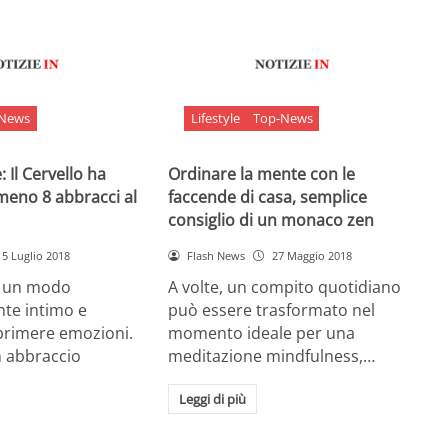
-News
Lifestyle
Top-News
 Il Cervello ha
Ordinare la mente con le
meno 8 abbracci al
faccende di casa, semplice
consiglio di un monaco zen
5 Luglio 2018
Flash News
27 Maggio 2018
è un modo
A volte, un compito quotidiano
nte intimo e
può essere trasformato nel
sprimere emozioni.
momento ideale per una
n abbraccio
meditazione mindfulness,…
Leggi di più