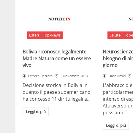
Esteri
Top-News
Salute
Top
Bolivia riconosce legalmente
Neuroscienze:
Madre Natura come un essere
bisogno di al
vivo
giorno
Estrella Herrera
5 Novembre 2018
Flash News
Decisione storica in Bolivia in
L'abbraccio 
quanto il paese sudamericano
particolarme
ha concesso 11 diritti legali a…
intenso di e
Attraverso u
Leggi di più
possiamo…
Leggi di più