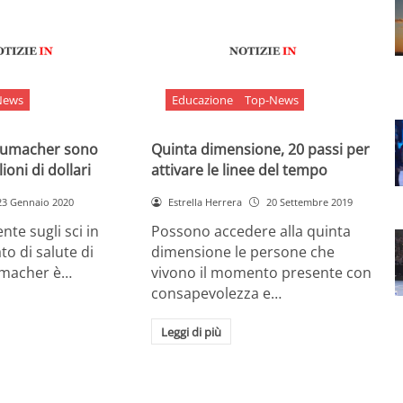
News
Educazione
Top-News
chumacher sono
Quinta dimensione, 20 passi per
ioni di dollari
attivare le linee del tempo
23 Gennaio 2020
Estrella Herrera
20 Settembre 2019
nte sugli sci in
Possono accedere alla quinta
ato di salute di
dimensione le persone che
umacher è…
vivono il momento presente con
consapevolezza e…
Leggi di più