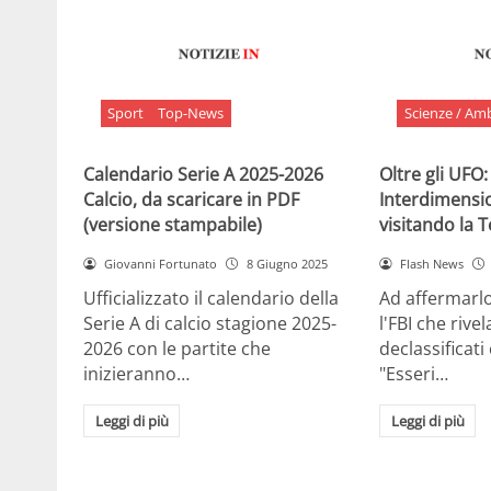
Sport
Top-News
Scienze / Am
Calendario Serie A 2025-2026
Oltre gli UFO:
Calcio, da scaricare in PDF
Interdimensi
(versione stampabile)
visitando la 
Giovanni Fortunato
8 Giugno 2025
Flash News
Ufficializzato il calendario della
Ad affermarl
Serie A di calcio stagione 2025-
l'FBI che rivela
2026 con le partite che
declassificati
inizieranno…
"Esseri…
Leggi di più
Leggi di più