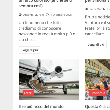
un arco colorato (anche se ti
per Simona V
sembra così)
Ilaria Macchi
Antonio Murolo
4 Dicembre 2025
Brutte notizi
Un fenomeno che tutti
Ventura e il 
crediamo di conoscere
Fratello", è s
nasconde in realtà molto più di
cancellare…
ciò che…
Leggi di più
Leggi di più
Esteri
Economia
Il re più ricco del mondo
Questa è la ci