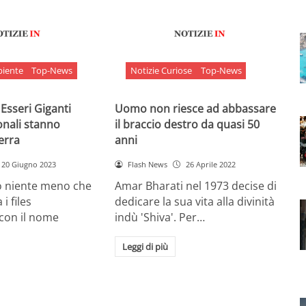
biente
Top-News
Notizie Curiose
Top-News
 Esseri Giganti
Uomo non riesce ad abbassare
onali stanno
il braccio destro da quasi 50
Terra
anni
20 Giugno 2023
Flash News
26 Aprile 2022
o niente meno che
Amar Bharati nel 1973 decise di
 i files
dedicare la sua vita alla divinità
 con il nome
indù 'Shiva'. Per…
Leggi di più