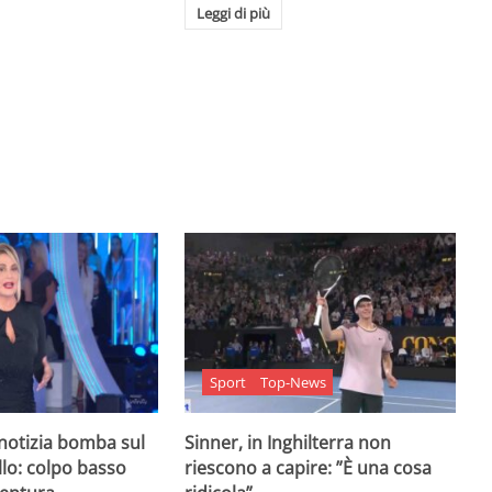
Leggi di più
Sport
Top-News
 notizia bomba sul
Sinner, in Inghilterra non
lo: colpo basso
riescono a capire: ”È una cosa