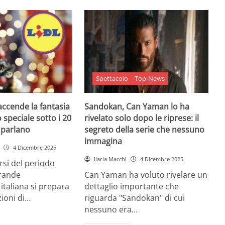
Spettacolo
Top-News
 accende la fantasia
Sandokan, Can Yaman lo ha
 speciale sotto i 20
rivelato solo dopo le riprese: il
e parlano
segreto della serie che nessuno
immagina
4 Dicembre 2025
Ilaria Macchi
4 Dicembre 2025
arsi del periodo
grande
Can Yaman ha voluto rivelare un
 italiana si prepara
dettaglio importante che
zioni di…
riguarda "Sandokan" di cui
nessuno era…