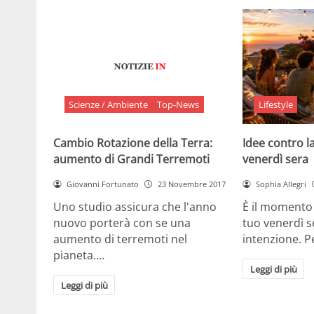
Scienze / Ambiente
Top-News
Lifestyle
Cambio Rotazione della Terra:
Idee contro la
aumento di Grandi Terremoti
venerdì sera
Giovanni Fortunato
23 Novembre 2017
Sophia Allegri
Uno studio assicura che l'anno
È il momento 
nuovo porterà con se una
tuo venerdì s
aumento di terremoti nel
intenzione. 
pianeta.…
Leggi di più
Leggi di più