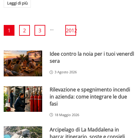
Leggi di più
...
1
2
3
2012
Idee contro la noia per i tuoi venerdì
sera
3 Agosto 2026
Rilevazione e spegnimento incendi
in azienda: come integrare le due
fasi
18 Maggio 2026
Arcipelago di La Maddalena in
barca: itinerario, soste e consigli