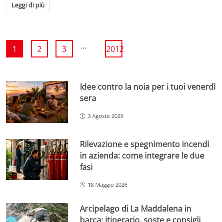
Leggi di più
...
1
2
3
2012
Idee contro la noia per i tuoi venerdì
sera
3 Agosto 2026
Rilevazione e spegnimento incendi
in azienda: come integrare le due
fasi
18 Maggio 2026
Arcipelago di La Maddalena in
barca: itinerario, soste e consigli