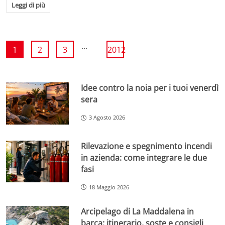
Leggi di più
...
1
2
3
2012
Idee contro la noia per i tuoi venerdì
sera
3 Agosto 2026
Rilevazione e spegnimento incendi
in azienda: come integrare le due
fasi
18 Maggio 2026
Arcipelago di La Maddalena in
barca: itinerario, soste e consigli