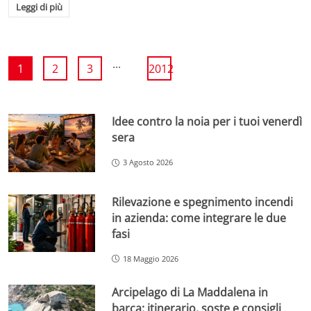
Leggi di più
...
1
2
3
2012
Idee contro la noia per i tuoi venerdì
sera
3 Agosto 2026
Rilevazione e spegnimento incendi
in azienda: come integrare le due
fasi
18 Maggio 2026
Arcipelago di La Maddalena in
barca: itinerario, soste e consigli