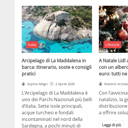
Italia
Lifestyle
Arcipelago di La Maddalena in
A Natale Lidl
barca: itinerario, soste e consigli
con un albero
pratici
euro: tutti n
Sophia Allegri
2 Aprile 2026
Roberto Arciola
L’Arcipelago di La Maddalena è
Con l’avvicin
uno dei Parchi Nazionali più belli
natalizio, la 
d’Italia. Sette isole principali,
distribuzione
acque turchesi e fondali
a offrire solu
incontaminati nel nord della
Leggi di più
Sardegna, a pochi minuti di