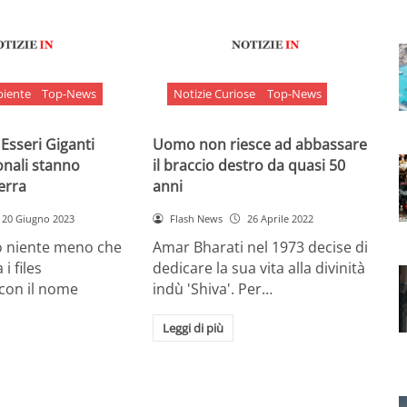
biente
Top-News
Notizie Curiose
Top-News
 Esseri Giganti
Uomo non riesce ad abbassare
onali stanno
il braccio destro da quasi 50
Terra
anni
20 Giugno 2023
Flash News
26 Aprile 2022
o niente meno che
Amar Bharati nel 1973 decise di
 i files
dedicare la sua vita alla divinità
 con il nome
indù 'Shiva'. Per…
Leggi di più