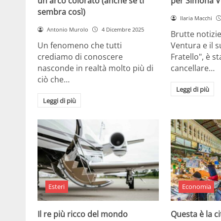
un arco colorato (anche se ti
per Simona V
sembra così)
Ilaria Macchi
Antonio Murolo
4 Dicembre 2025
Brutte notizi
Un fenomeno che tutti
Ventura e il 
crediamo di conoscere
Fratello", è s
nasconde in realtà molto più di
cancellare…
ciò che…
Leggi di più
Leggi di più
Esteri
Economia
Il re più ricco del mondo
Questa è la ci