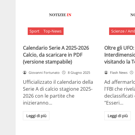
Sport
Top-News
Scienze / Am
Calendario Serie A 2025-2026
Oltre gli UFO:
Calcio, da scaricare in PDF
Interdimensi
(versione stampabile)
visitando la 
Giovanni Fortunato
8 Giugno 2025
Flash News
Ufficializzato il calendario della
Ad affermarl
Serie A di calcio stagione 2025-
l'FBI che rivela
2026 con le partite che
declassificati
inizieranno…
"Esseri…
Leggi di più
Leggi di più