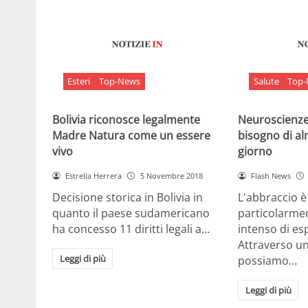
Esteri
Top-News
Salute
Top
Bolivia riconosce legalmente
Neuroscienze:
Madre Natura come un essere
bisogno di al
vivo
giorno
Estrella Herrera
5 Novembre 2018
Flash News
Decisione storica in Bolivia in
L'abbraccio 
quanto il paese sudamericano
particolarme
ha concesso 11 diritti legali a…
intenso di e
Attraverso u
Leggi di più
possiamo…
Leggi di più