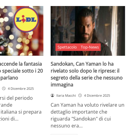
Spettacolo
Top-News
 accende la fantasia
Sandokan, Can Yaman lo ha
 speciale sotto i 20
rivelato solo dopo le riprese: il
e parlano
segreto della serie che nessuno
immagina
4 Dicembre 2025
Ilaria Macchi
4 Dicembre 2025
arsi del periodo
grande
Can Yaman ha voluto rivelare un
 italiana si prepara
dettaglio importante che
zioni di…
riguarda "Sandokan" di cui
nessuno era…