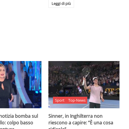
Leggi di più
Sport
Top-News
 notizia bomba sul
Sinner, in Inghilterra non
lo: colpo basso
riescono a capire: ”È una cosa