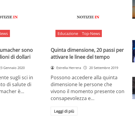
News
Educazione
Top-News
chumacher sono
Quinta dimensione, 20 passi per
ioni di dollari
attivare le linee del tempo
23 Gennaio 2020
Estrella Herrera
20 Settembre 2019
nte sugli sci in
Possono accedere alla quinta
ato di salute di
dimensione le persone che
umacher è…
vivono il momento presente con
consapevolezza e…
Leggi di più