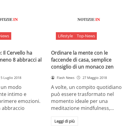
-News
Lifestyle
Top-News
 Il Cervello ha
Ordinare la mente con le
meno 8 abbracci al
faccende di casa, semplice
consiglio di un monaco zen
5 Luglio 2018
Flash News
27 Maggio 2018
è un modo
A volte, un compito quotidiano
nte intimo e
può essere trasformato nel
sprimere emozioni.
momento ideale per una
n abbraccio
meditazione mindfulness,…
Leggi di più