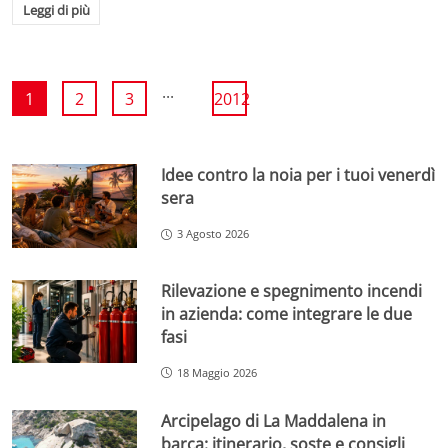
Leggi di più
...
1
2
3
2012
Idee contro la noia per i tuoi venerdì
sera
3 Agosto 2026
Rilevazione e spegnimento incendi
in azienda: come integrare le due
fasi
18 Maggio 2026
Arcipelago di La Maddalena in
barca: itinerario, soste e consigli