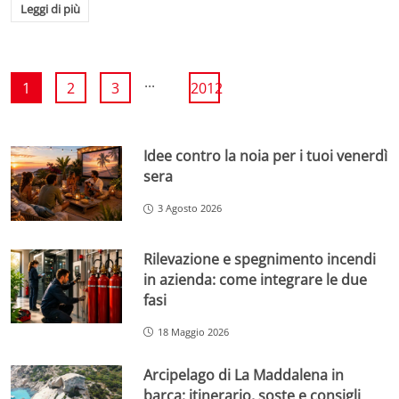
Leggi di più
...
1
2
3
2012
Idee contro la noia per i tuoi venerdì
sera
3 Agosto 2026
Rilevazione e spegnimento incendi
in azienda: come integrare le due
fasi
18 Maggio 2026
Arcipelago di La Maddalena in
barca: itinerario, soste e consigli