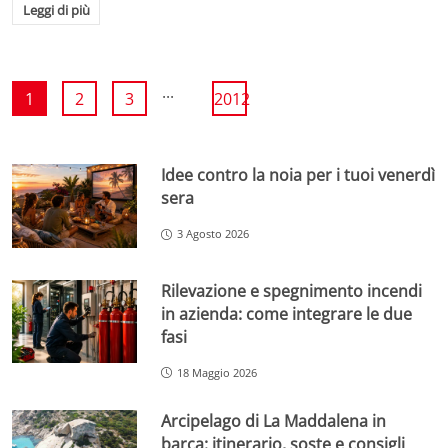
Leggi di più
...
1
2
3
2012
Idee contro la noia per i tuoi venerdì
sera
3 Agosto 2026
Rilevazione e spegnimento incendi
in azienda: come integrare le due
fasi
18 Maggio 2026
Arcipelago di La Maddalena in
barca: itinerario, soste e consigli