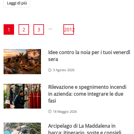
Leggi di più
...
1
2
3
2012
Idee contro la noia per i tuoi venerdì
sera
3 Agosto 2026
Rilevazione e spegnimento incendi
in azienda: come integrare le due
fasi
18 Maggio 2026
Arcipelago di La Maddalena in
barca: itinerario, soste e consigli