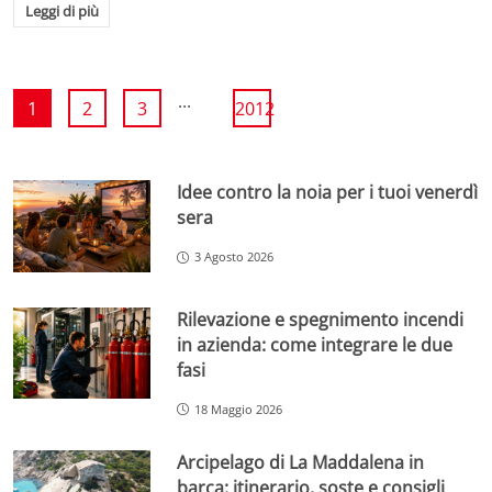
Leggi di più
...
1
2
3
2012
Idee contro la noia per i tuoi venerdì
sera
3 Agosto 2026
Rilevazione e spegnimento incendi
in azienda: come integrare le due
fasi
18 Maggio 2026
Arcipelago di La Maddalena in
barca: itinerario, soste e consigli