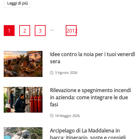
Leggi di più
...
1
2
3
2012
Idee contro la noia per i tuoi venerdì
sera
3 Agosto 2026
Rilevazione e spegnimento incendi
in azienda: come integrare le due
fasi
18 Maggio 2026
Arcipelago di La Maddalena in
barca: itinerario, soste e consigli