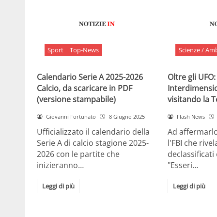
Sport
Top-News
Scienze / Am
Calendario Serie A 2025-2026
Oltre gli UFO:
Calcio, da scaricare in PDF
Interdimensi
(versione stampabile)
visitando la 
Giovanni Fortunato
8 Giugno 2025
Flash News
Ufficializzato il calendario della
Ad affermarl
Serie A di calcio stagione 2025-
l'FBI che rivela
2026 con le partite che
declassificati
inizieranno…
"Esseri…
Leggi di più
Leggi di più