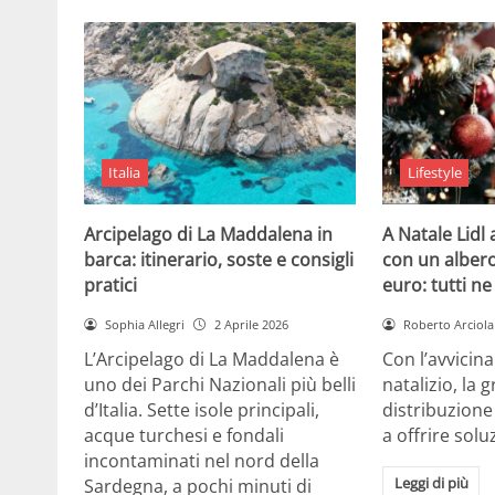
Italia
Lifestyle
Arcipelago di La Maddalena in
A Natale Lidl
barca: itinerario, soste e consigli
con un albero
pratici
euro: tutti n
Sophia Allegri
2 Aprile 2026
Roberto Arciola
L’Arcipelago di La Maddalena è
Con l’avvicin
uno dei Parchi Nazionali più belli
natalizio, la 
d’Italia. Sette isole principali,
distribuzione
acque turchesi e fondali
a offrire solu
incontaminati nel nord della
Leggi di più
Sardegna, a pochi minuti di