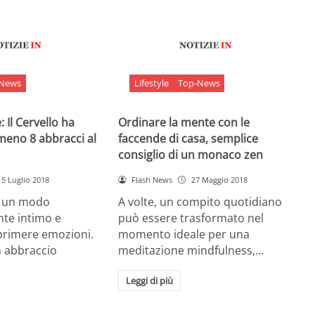
-News
Lifestyle
Top-News
 Il Cervello ha
Ordinare la mente con le
meno 8 abbracci al
faccende di casa, semplice
consiglio di un monaco zen
5 Luglio 2018
Flash News
27 Maggio 2018
è un modo
A volte, un compito quotidiano
nte intimo e
può essere trasformato nel
sprimere emozioni.
momento ideale per una
n abbraccio
meditazione mindfulness,…
Leggi di più