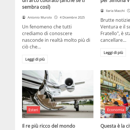
un arco colorato (anche se ti
per Simona V
sembra così)
Ilaria Macchi
Antonio Murolo
4 Dicembre 2025
Brutte notizi
Un fenomeno che tutti
Ventura e il 
crediamo di conoscere
Fratello", è s
nasconde in realtà molto più di
cancellare…
ciò che…
Leggi di più
Leggi di più
Esteri
Economia
Il re più ricco del mondo
Questa è la ci