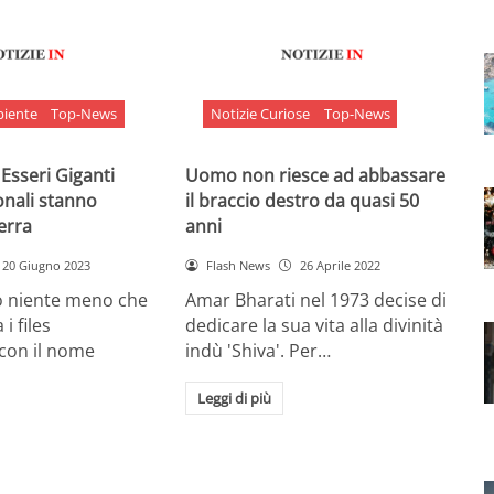
biente
Top-News
Notizie Curiose
Top-News
 Esseri Giganti
Uomo non riesce ad abbassare
onali stanno
il braccio destro da quasi 50
Terra
anni
20 Giugno 2023
Flash News
26 Aprile 2022
o niente meno che
Amar Bharati nel 1973 decise di
 i files
dedicare la sua vita alla divinità
 con il nome
indù 'Shiva'. Per…
Leggi di più