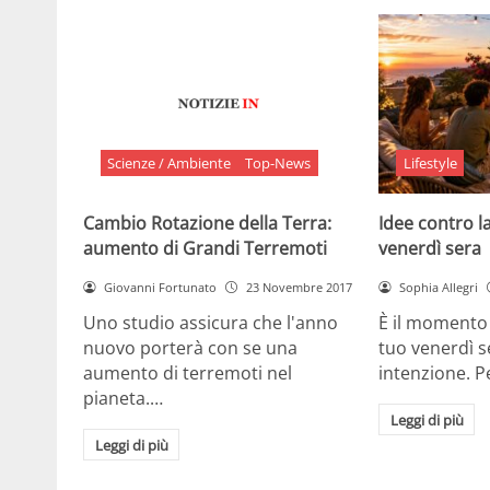
Scienze / Ambiente
Top-News
Lifestyle
Cambio Rotazione della Terra:
Idee contro la
aumento di Grandi Terremoti
venerdì sera
Giovanni Fortunato
23 Novembre 2017
Sophia Allegri
Uno studio assicura che l'anno
È il momento 
nuovo porterà con se una
tuo venerdì s
aumento di terremoti nel
intenzione. 
pianeta.…
Leggi di più
Leggi di più