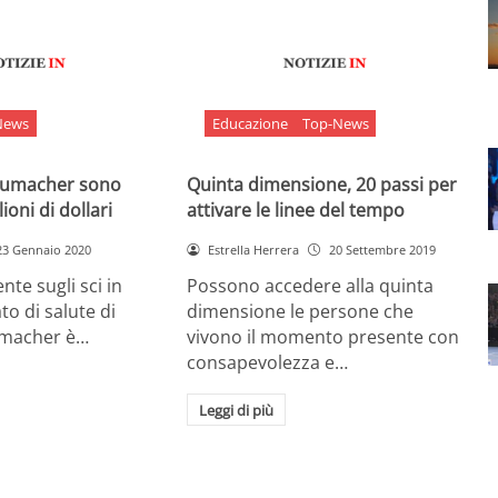
News
Educazione
Top-News
chumacher sono
Quinta dimensione, 20 passi per
ioni di dollari
attivare le linee del tempo
23 Gennaio 2020
Estrella Herrera
20 Settembre 2019
nte sugli sci in
Possono accedere alla quinta
ato di salute di
dimensione le persone che
umacher è…
vivono il momento presente con
consapevolezza e…
Leggi di più