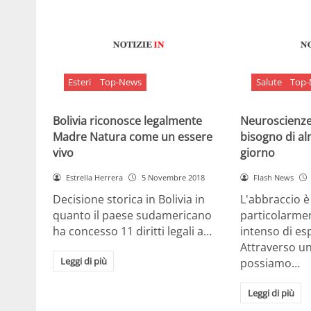
Esteri
Top-News
Salute
Top
Bolivia riconosce legalmente
Neuroscienze:
Madre Natura come un essere
bisogno di al
vivo
giorno
Estrella Herrera
5 Novembre 2018
Flash News
Decisione storica in Bolivia in
L'abbraccio 
quanto il paese sudamericano
particolarme
ha concesso 11 diritti legali a…
intenso di e
Attraverso u
Leggi di più
possiamo…
Leggi di più