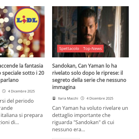
Spettacolo
Top-News
 accende la fantasia
Sandokan, Can Yaman lo ha
 speciale sotto i 20
rivelato solo dopo le riprese: il
e parlano
segreto della serie che nessuno
immagina
4 Dicembre 2025
Ilaria Macchi
4 Dicembre 2025
arsi del periodo
grande
Can Yaman ha voluto rivelare un
 italiana si prepara
dettaglio importante che
zioni di…
riguarda "Sandokan" di cui
nessuno era…