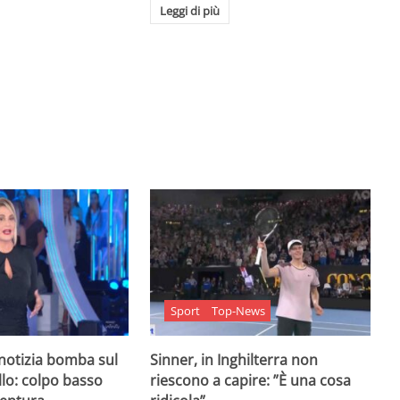
Leggi di più
Sport
Top-News
 notizia bomba sul
Sinner, in Inghilterra non
lo: colpo basso
riescono a capire: ”È una cosa