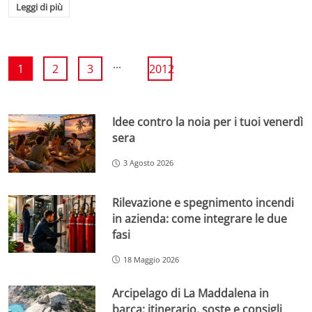
Leggi di più
...
1
2
3
2012
Idee contro la noia per i tuoi venerdì
sera
3 Agosto 2026
Rilevazione e spegnimento incendi
in azienda: come integrare le due
fasi
18 Maggio 2026
Arcipelago di La Maddalena in
barca: itinerario, soste e consigli