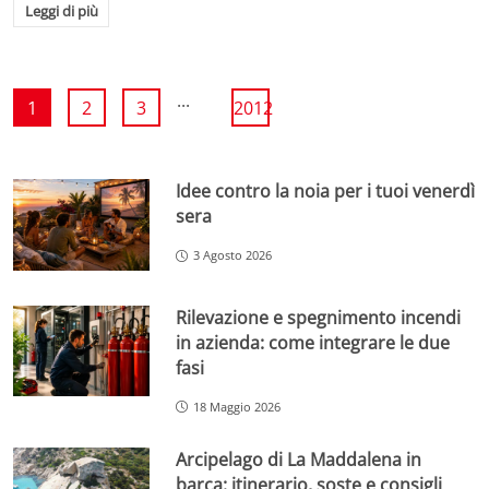
Leggi di più
...
1
2
3
2012
Idee contro la noia per i tuoi venerdì
sera
3 Agosto 2026
Rilevazione e spegnimento incendi
in azienda: come integrare le due
fasi
18 Maggio 2026
Arcipelago di La Maddalena in
barca: itinerario, soste e consigli