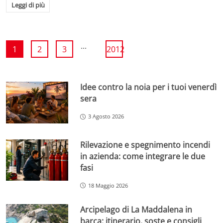
Leggi di più
...
1
2
3
2012
Idee contro la noia per i tuoi venerdì
sera
3 Agosto 2026
Rilevazione e spegnimento incendi
in azienda: come integrare le due
fasi
18 Maggio 2026
Arcipelago di La Maddalena in
barca: itinerario, soste e consigli