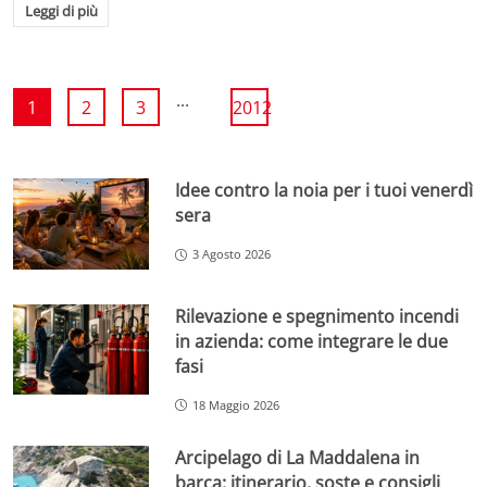
Leggi di più
...
1
2
3
2012
Idee contro la noia per i tuoi venerdì
sera
3 Agosto 2026
Rilevazione e spegnimento incendi
in azienda: come integrare le due
fasi
18 Maggio 2026
Arcipelago di La Maddalena in
barca: itinerario, soste e consigli