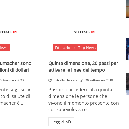
News
Educazione
Top-News
chumacher sono
Quinta dimensione, 20 passi per
ioni di dollari
attivare le linee del tempo
23 Gennaio 2020
Estrella Herrera
20 Settembre 2019
nte sugli sci in
Possono accedere alla quinta
ato di salute di
dimensione le persone che
umacher è…
vivono il momento presente con
consapevolezza e…
Leggi di più