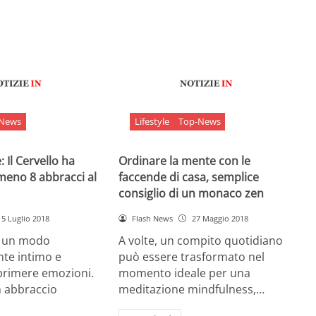
-News
Lifestyle
Top-News
 Il Cervello ha
Ordinare la mente con le
meno 8 abbracci al
faccende di casa, semplice
consiglio di un monaco zen
5 Luglio 2018
Flash News
27 Maggio 2018
è un modo
A volte, un compito quotidiano
nte intimo e
può essere trasformato nel
sprimere emozioni.
momento ideale per una
n abbraccio
meditazione mindfulness,…