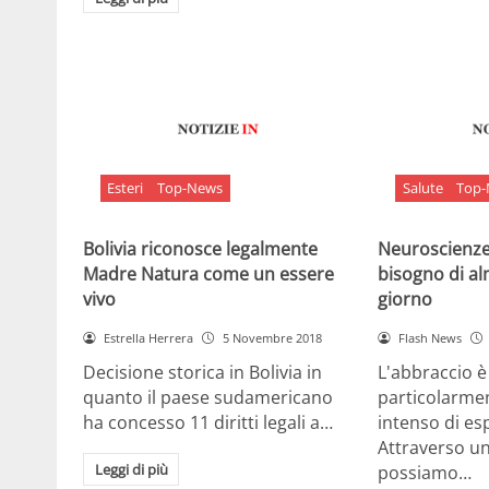
Esteri
Top-News
Salute
Top
Bolivia riconosce legalmente
Neuroscienze:
Madre Natura come un essere
bisogno di al
vivo
giorno
Estrella Herrera
5 Novembre 2018
Flash News
Decisione storica in Bolivia in
L'abbraccio 
quanto il paese sudamericano
particolarme
ha concesso 11 diritti legali a…
intenso di e
Attraverso u
Leggi di più
possiamo…