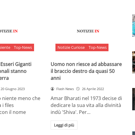
biente
Top-News
Notizie Curiose
Top-News
 Esseri Giganti
Uomo non riesce ad abbassare
onali stanno
il braccio destro da quasi 50
Terra
anni
20 Giugno 2023
Flash News
26 Aprile 2022
o niente meno che
Amar Bharati nel 1973 decise di
 i files
dedicare la sua vita alla divinità
 con il nome
indù 'Shiva'. Per…
Leggi di più