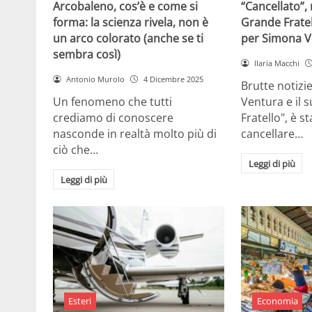
Arcobaleno, cos’è e come si
“Cancellato”,
forma: la scienza rivela, non è
Grande Fratel
un arco colorato (anche se ti
per Simona V
sembra così)
Ilaria Macchi
Antonio Murolo
4 Dicembre 2025
Brutte notizi
Un fenomeno che tutti
Ventura e il 
crediamo di conoscere
Fratello", è s
nasconde in realtà molto più di
cancellare…
ciò che…
Leggi di più
Leggi di più
Esteri
Economia