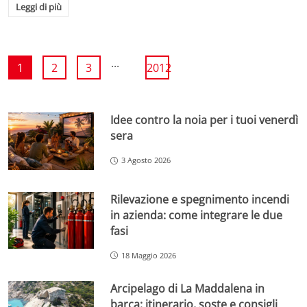
Leggi di più
...
1
2
3
2012
Idee contro la noia per i tuoi venerdì
sera
3 Agosto 2026
Rilevazione e spegnimento incendi
in azienda: come integrare le due
fasi
18 Maggio 2026
Arcipelago di La Maddalena in
barca: itinerario, soste e consigli