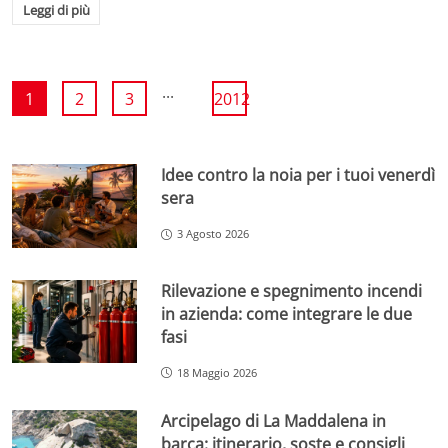
Leggi di più
...
1
2
3
2012
Idee contro la noia per i tuoi venerdì
sera
3 Agosto 2026
Rilevazione e spegnimento incendi
in azienda: come integrare le due
fasi
18 Maggio 2026
Arcipelago di La Maddalena in
barca: itinerario, soste e consigli