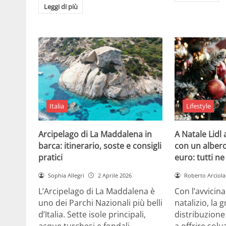
Leggi di più
Italia
Lifestyle
Arcipelago di La Maddalena in
A Natale Lidl
barca: itinerario, soste e consigli
con un albero
pratici
euro: tutti n
Sophia Allegri
2 Aprile 2026
Roberto Arciola
L’Arcipelago di La Maddalena è
Con l’avvicin
uno dei Parchi Nazionali più belli
natalizio, la 
d’Italia. Sette isole principali,
distribuzione