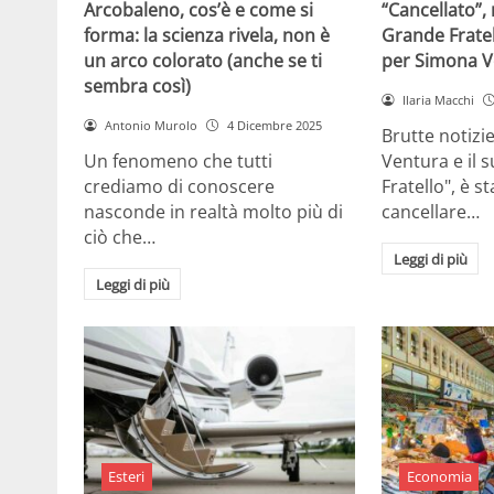
Arcobaleno, cos’è e come si
“Cancellato”,
forma: la scienza rivela, non è
Grande Fratel
un arco colorato (anche se ti
per Simona V
sembra così)
Ilaria Macchi
Antonio Murolo
4 Dicembre 2025
Brutte notizi
Un fenomeno che tutti
Ventura e il 
crediamo di conoscere
Fratello", è s
nasconde in realtà molto più di
cancellare…
ciò che…
Leggi di più
Leggi di più
Esteri
Economia