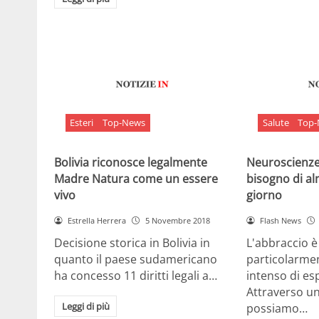
Esteri
Top-News
Salute
Top
Bolivia riconosce legalmente
Neuroscienze:
Madre Natura come un essere
bisogno di al
vivo
giorno
Estrella Herrera
5 Novembre 2018
Flash News
Decisione storica in Bolivia in
L'abbraccio 
quanto il paese sudamericano
particolarme
ha concesso 11 diritti legali a…
intenso di e
Attraverso u
Leggi di più
possiamo…