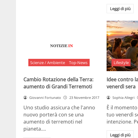
Leggi di più
Scienze / Ambiente
Top-News
Lifestyle
Cambio Rotazione della Terra:
Idee contro la
aumento di Grandi Terremoti
venerdì sera
Giovanni Fortunato
23 Novembre 2017
Sophia Allegri
Uno studio assicura che l'anno
È il momento 
nuovo porterà con se una
tuo venerdì s
aumento di terremoti nel
intenzione. 
pianeta.…
Leggi di più