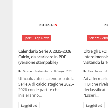
Sport
Top-News
Scienze / Am
Calendario Serie A 2025-2026
Oltre gli UFO:
Calcio, da scaricare in PDF
Interdimensi
(versione stampabile)
visitando la 
Giovanni Fortunato
8 Giugno 2025
Flash News
Ufficializzato il calendario della
Ad affermarl
Serie A di calcio stagione 2025-
l'FBI che rivela
2026 con le partite che
declassificati
inizieranno…
"Esseri…
Leggi di più
Leggi di più