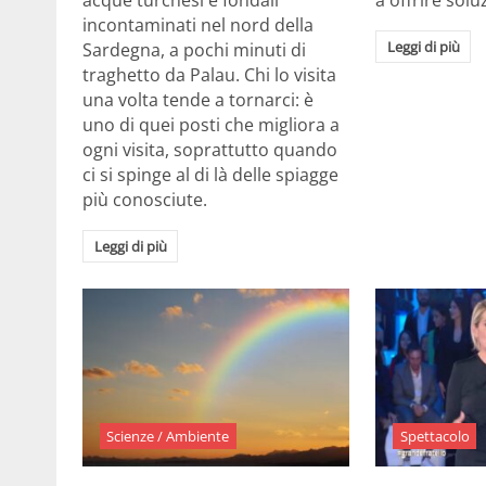
acque turchesi e fondali
a offrire solu
incontaminati nel nord della
Leggi di più
Sardegna, a pochi minuti di
traghetto da Palau. Chi lo visita
una volta tende a tornarci: è
uno di quei posti che migliora a
ogni visita, soprattutto quando
ci si spinge al di là delle spiagge
più conosciute.
Leggi di più
Scienze / Ambiente
Spettacolo