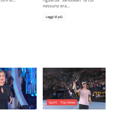
zioni di…
riguarda "Sandokan" di cui
nessuno era…
Leggi di più
Sport
Top-News