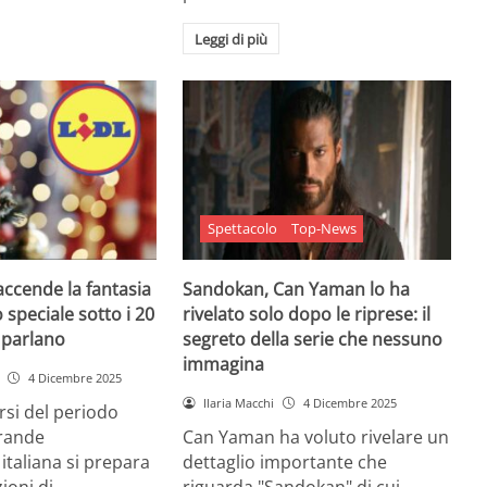
Leggi di più
Spettacolo
Top-News
 accende la fantasia
Sandokan, Can Yaman lo ha
 speciale sotto i 20
rivelato solo dopo le riprese: il
e parlano
segreto della serie che nessuno
immagina
4 Dicembre 2025
Ilaria Macchi
4 Dicembre 2025
arsi del periodo
grande
Can Yaman ha voluto rivelare un
 italiana si prepara
dettaglio importante che