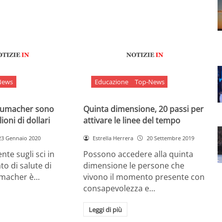
News
Educazione
Top-News
chumacher sono
Quinta dimensione, 20 passi per
ioni di dollari
attivare le linee del tempo
23 Gennaio 2020
Estrella Herrera
20 Settembre 2019
nte sugli sci in
Possono accedere alla quinta
ato di salute di
dimensione le persone che
umacher è…
vivono il momento presente con
consapevolezza e…
Leggi di più