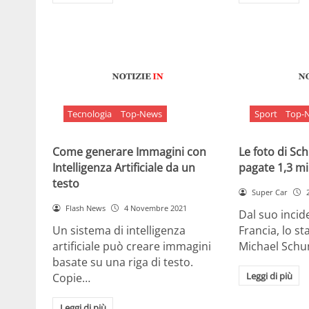
Tecnologia
Top-News
Sport
Top-
Come generare Immagini con
Le foto di S
Intelligenza Artificiale da un
pagate 1,3 mil
testo
Super Car
Flash News
4 Novembre 2021
Dal suo incide
Un sistema di intelligenza
Francia, lo st
artificiale può creare immagini
Michael Sch
basate su una riga di testo.
Leggi di più
Copie…
Leggi di più