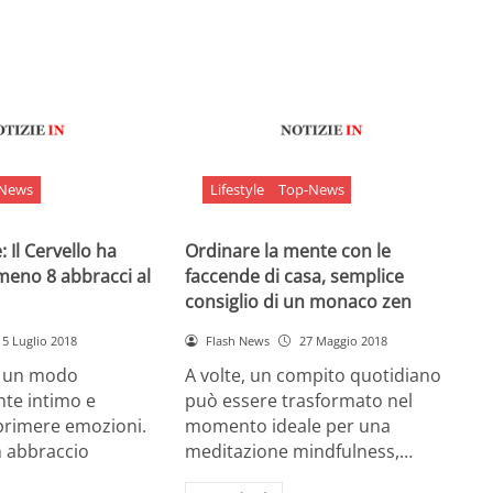
-News
Lifestyle
Top-News
 Il Cervello ha
Ordinare la mente con le
meno 8 abbracci al
faccende di casa, semplice
consiglio di un monaco zen
5 Luglio 2018
Flash News
27 Maggio 2018
è un modo
A volte, un compito quotidiano
nte intimo e
può essere trasformato nel
sprimere emozioni.
momento ideale per una
n abbraccio
meditazione mindfulness,…