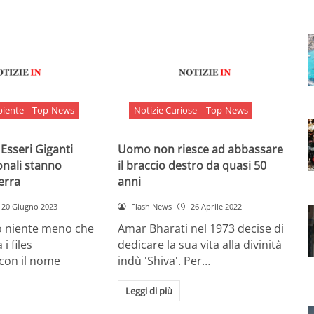
biente
Top-News
Notizie Curiose
Top-News
 Esseri Giganti
Uomo non riesce ad abbassare
onali stanno
il braccio destro da quasi 50
Terra
anni
20 Giugno 2023
Flash News
26 Aprile 2022
o niente meno che
Amar Bharati nel 1973 decise di
 i files
dedicare la sua vita alla divinità
 con il nome
indù 'Shiva'. Per…
Leggi di più