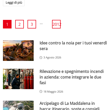
Leggi di più
...
1
2
3
2012
Idee contro la noia per i tuoi venerdì
sera
3 Agosto 2026
Rilevazione e spegnimento incendi
in azienda: come integrare le due
fasi
18 Maggio 2026
Arcipelago di La Maddalena in
barca: itinerario, soste e consigli