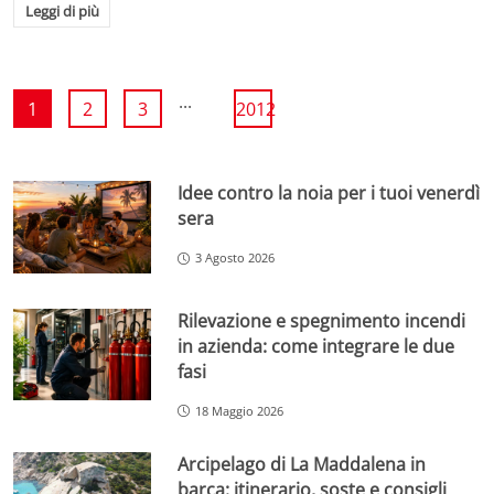
Leggi di più
...
1
2
3
2012
Idee contro la noia per i tuoi venerdì
sera
3 Agosto 2026
Rilevazione e spegnimento incendi
in azienda: come integrare le due
fasi
18 Maggio 2026
Arcipelago di La Maddalena in
barca: itinerario, soste e consigli