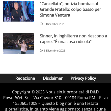
“Cancellato”, notizia bomba sul
Grande Fratello: colpo basso per
Simona Ventura
3 Dicembre 2025
Sinner, in Inghilterra non riescono a
capire: ”È una cosa ridicola”
3 Dicembre 2025
Redazione
Disclaimer
Privacy Policy
Copyright © 2025 Notiziein.it proprietà di D&D
PowerWeb Srl – Via Cavour 310 – 00184 Roma RM – P.Iva
15336031008 – Questo blog non è una testata
giornalistica, in quanto viene aggiornato senza alcuna