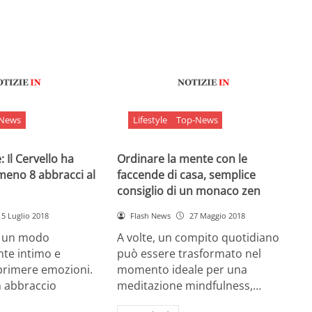
-News
Lifestyle
Top-News
 Il Cervello ha
Ordinare la mente con le
meno 8 abbracci al
faccende di casa, semplice
consiglio di un monaco zen
5 Luglio 2018
Flash News
27 Maggio 2018
è un modo
A volte, un compito quotidiano
nte intimo e
può essere trasformato nel
sprimere emozioni.
momento ideale per una
n abbraccio
meditazione mindfulness,…