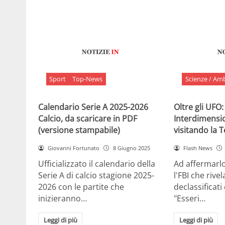
Sport
Top-News
Scienze / Am
Calendario Serie A 2025-2026
Oltre gli UFO:
Calcio, da scaricare in PDF
Interdimensi
(versione stampabile)
visitando la 
Giovanni Fortunato
8 Giugno 2025
Flash News
Ufficializzato il calendario della
Ad affermarl
Serie A di calcio stagione 2025-
l'FBI che rivela
2026 con le partite che
declassificati
inizieranno…
"Esseri…
Leggi di più
Leggi di più