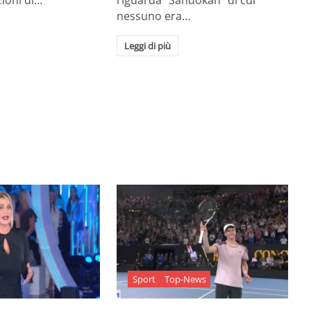
zioni di…
riguarda "Sandokan" di cui
nessuno era…
Leggi di più
Sport
Top-News