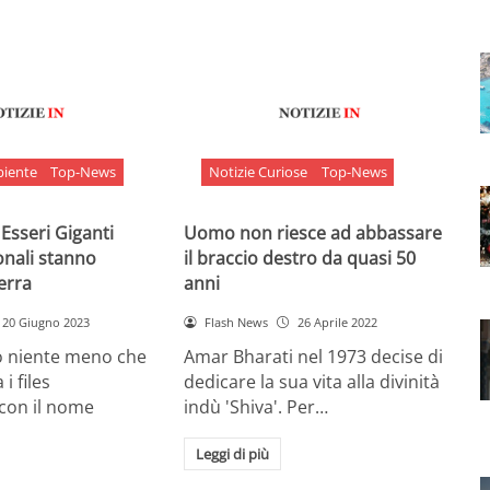
biente
Top-News
Notizie Curiose
Top-News
 Esseri Giganti
Uomo non riesce ad abbassare
onali stanno
il braccio destro da quasi 50
Terra
anni
20 Giugno 2023
Flash News
26 Aprile 2022
o niente meno che
Amar Bharati nel 1973 decise di
 i files
dedicare la sua vita alla divinità
 con il nome
indù 'Shiva'. Per…
Leggi di più