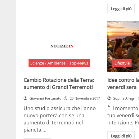
Leggi di più
Scienze / Ambiente
Top-News
Lifestyle
Cambio Rotazione della Terra:
Idee contro la
aumento di Grandi Terremoti
venerdì sera
Giovanni Fortunato
23 Novembre 2017
Sophia Allegri
Uno studio assicura che l'anno
È il momento 
nuovo porterà con se una
tuo venerdì s
aumento di terremoti nel
intenzione. 
pianeta.…
Leggi di più