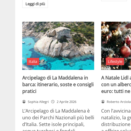
Leggi di più
Italia
Lifestyle
Arcipelago di La Maddalena in
A Natale Lidl
barca: itinerario, soste e consigli
con un albero
pratici
euro: tutti n
Sophia Allegri
2 Aprile 2026
Roberto Arciola
L’Arcipelago di La Maddalena è
Con l’avvicin
uno dei Parchi Nazionali più belli
natalizio, la 
d’Italia. Sette isole principali,
distribuzione