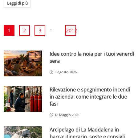
Leggi di più
...
1
2
3
2012
Idee contro la noia per i tuoi venerdì
sera
3 Agosto 2026
Rilevazione e spegnimento incendi
in azienda: come integrare le due
fasi
18 Maggio 2026
Arcipelago di La Maddalena in
barca: itinerario, soste e consigli