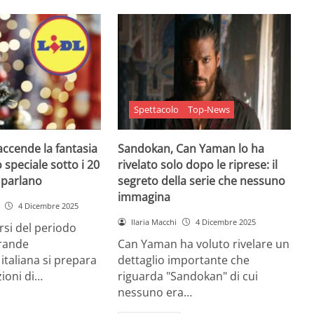
Spettacolo
Top-News
 accende la fantasia
Sandokan, Can Yaman lo ha
 speciale sotto i 20
rivelato solo dopo le riprese: il
e parlano
segreto della serie che nessuno
immagina
4 Dicembre 2025
Ilaria Macchi
4 Dicembre 2025
arsi del periodo
grande
Can Yaman ha voluto rivelare un
 italiana si prepara
dettaglio importante che
zioni di…
riguarda "Sandokan" di cui
nessuno era…