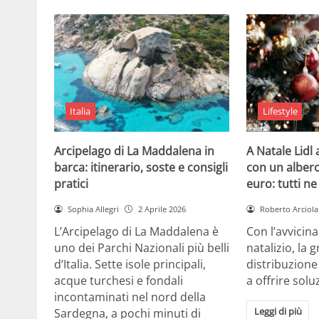
Italia
Lifestyle
Arcipelago di La Maddalena in
A Natale Lidl
barca: itinerario, soste e consigli
con un albero
pratici
euro: tutti n
Sophia Allegri
2 Aprile 2026
Roberto Arciola
L’Arcipelago di La Maddalena è
Con l’avvicin
uno dei Parchi Nazionali più belli
natalizio, la 
d’Italia. Sette isole principali,
distribuzione
acque turchesi e fondali
a offrire solu
incontaminati nel nord della
Leggi di più
Sardegna, a pochi minuti di