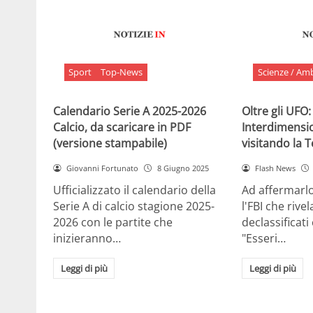
Sport
Top-News
Scienze / Am
Calendario Serie A 2025-2026
Oltre gli UFO:
Calcio, da scaricare in PDF
Interdimensi
(versione stampabile)
visitando la 
Giovanni Fortunato
8 Giugno 2025
Flash News
Ufficializzato il calendario della
Ad affermarl
Serie A di calcio stagione 2025-
l'FBI che rivela
2026 con le partite che
declassificati
inizieranno…
"Esseri…
Leggi di più
Leggi di più