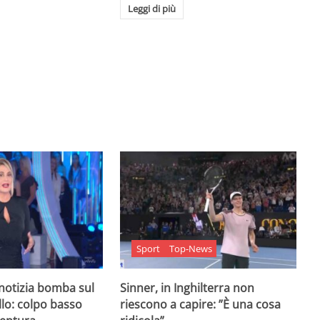
Leggi di più
Sport
Top-News
 notizia bomba sul
Sinner, in Inghilterra non
lo: colpo basso
riescono a capire: ”È una cosa