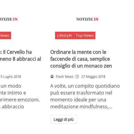
-News
Lifestyle
Top-News
 Il Cervello ha
Ordinare la mente con le
meno 8 abbracci al
faccende di casa, semplice
consiglio di un monaco zen
5 Luglio 2018
Flash News
27 Maggio 2018
è un modo
A volte, un compito quotidiano
nte intimo e
può essere trasformato nel
sprimere emozioni.
momento ideale per una
n abbraccio
meditazione mindfulness,…
Leggi di più