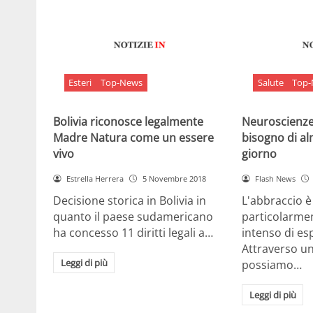
Esteri
Top-News
Salute
Top
Bolivia riconosce legalmente
Neuroscienze:
Madre Natura come un essere
bisogno di al
vivo
giorno
Estrella Herrera
5 Novembre 2018
Flash News
Decisione storica in Bolivia in
L'abbraccio 
quanto il paese sudamericano
particolarme
ha concesso 11 diritti legali a…
intenso di e
Attraverso u
Leggi di più
possiamo…
Leggi di più