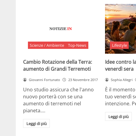
Scienze / Ambiente
Top-News
Lifestyle
Cambio Rotazione della Terra:
Idee contro la
aumento di Grandi Terremoti
venerdì sera
Giovanni Fortunato
23 Novembre 2017
Sophia Allegri
Uno studio assicura che l'anno
È il momento 
nuovo porterà con se una
tuo venerdì s
aumento di terremoti nel
intenzione. 
pianeta.…
Leggi di più
Leggi di più