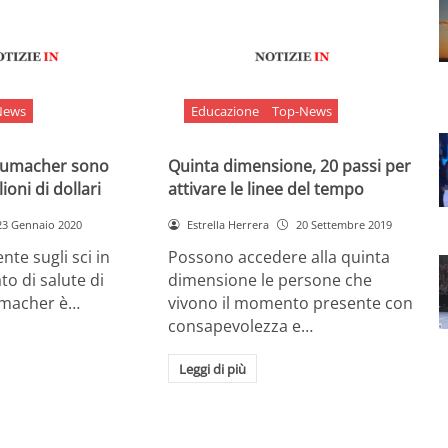
News
Educazione
Top-News
chumacher sono
Quinta dimensione, 20 passi per
ioni di dollari
attivare le linee del tempo
23 Gennaio 2020
Estrella Herrera
20 Settembre 2019
nte sugli sci in
Possono accedere alla quinta
ato di salute di
dimensione le persone che
umacher è…
vivono il momento presente con
consapevolezza e…
Leggi di più