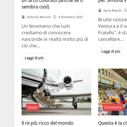
un arco colorato (anche se ti
per Simona V
sembra così)
Ilaria Macchi
Antonio Murolo
4 Dicembre 2025
Brutte notizi
Un fenomeno che tutti
Ventura e il 
crediamo di conoscere
Fratello", è s
nasconde in realtà molto più di
cancellare…
ciò che…
Leggi di più
Leggi di più
Esteri
Economia
Il re più ricco del mondo
Questa è la ci