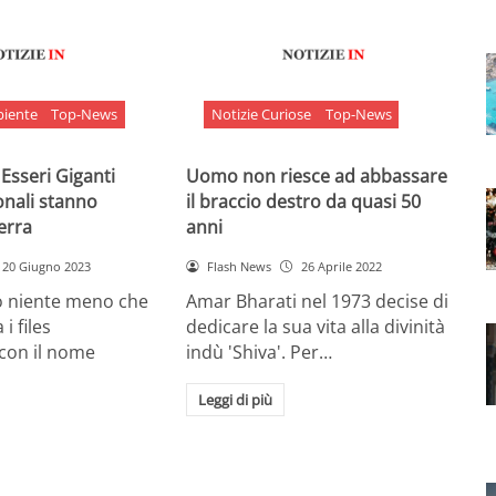
biente
Top-News
Notizie Curiose
Top-News
 Esseri Giganti
Uomo non riesce ad abbassare
onali stanno
il braccio destro da quasi 50
Terra
anni
20 Giugno 2023
Flash News
26 Aprile 2022
o niente meno che
Amar Bharati nel 1973 decise di
 i files
dedicare la sua vita alla divinità
 con il nome
indù 'Shiva'. Per…
Leggi di più