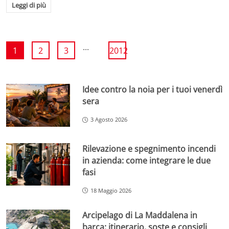
Leggi di più
...
1
2
3
2012
Idee contro la noia per i tuoi venerdì
sera
3 Agosto 2026
Rilevazione e spegnimento incendi
in azienda: come integrare le due
fasi
18 Maggio 2026
Arcipelago di La Maddalena in
barca: itinerario, soste e consigli