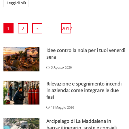
Leggi di più
...
1
2
3
2012
Idee contro la noia per i tuoi venerdì
sera
3 Agosto 2026
Rilevazione e spegnimento incendi
in azienda: come integrare le due
fasi
18 Maggio 2026
Arcipelago di La Maddalena in
barca: itinerario, soste e consigli