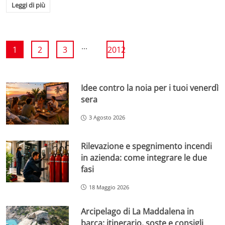
Leggi di più
...
1
2
3
2012
Idee contro la noia per i tuoi venerdì
sera
3 Agosto 2026
Rilevazione e spegnimento incendi
in azienda: come integrare le due
fasi
18 Maggio 2026
Arcipelago di La Maddalena in
barca: itinerario, soste e consigli