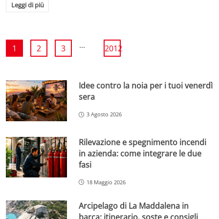
Leggi di più
...
1
2
3
2012
Idee contro la noia per i tuoi venerdì
sera
3 Agosto 2026
Rilevazione e spegnimento incendi
in azienda: come integrare le due
fasi
18 Maggio 2026
Arcipelago di La Maddalena in
barca: itinerario, soste e consigli