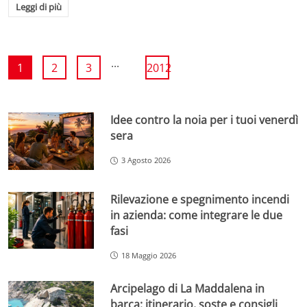
Leggi di più
...
1
2
3
2012
Idee contro la noia per i tuoi venerdì
sera
3 Agosto 2026
Rilevazione e spegnimento incendi
in azienda: come integrare le due
fasi
18 Maggio 2026
Arcipelago di La Maddalena in
barca: itinerario, soste e consigli