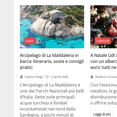
Italia
Lifestyle
Arcipelago di La Maddalena in
A Natale Lidl
barca: itinerario, soste e consigli
con un albero
pratici
euro: tutti n
Sophia Allegri
2 Aprile 2026
Roberto Arciola
L’Arcipelago di La Maddalena è
Con l’avvicin
uno dei Parchi Nazionali più belli
natalizio, la 
d’Italia. Sette isole principali,
distribuzione
acque turchesi e fondali
a offrire solu
incontaminati nel nord della
Leggi di più
Sardegna, a pochi minuti di