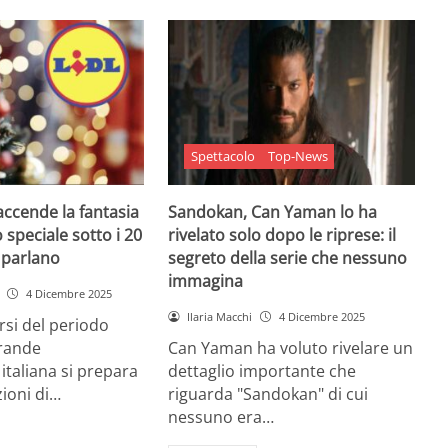
Spettacolo
Top-News
 accende la fantasia
Sandokan, Can Yaman lo ha
 speciale sotto i 20
rivelato solo dopo le riprese: il
e parlano
segreto della serie che nessuno
immagina
4 Dicembre 2025
Ilaria Macchi
4 Dicembre 2025
arsi del periodo
grande
Can Yaman ha voluto rivelare un
 italiana si prepara
dettaglio importante che
zioni di…
riguarda "Sandokan" di cui
nessuno era…