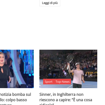
Leggi di più
Sport
Top-News
 notizia bomba sul
Sinner, in Inghilterra non
lo: colpo basso
riescono a capire: ”È una cosa