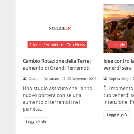
Scienze / Ambiente
Top-News
Lifestyle
Cambio Rotazione della Terra:
Idee contro la
aumento di Grandi Terremoti
venerdì sera
Giovanni Fortunato
23 Novembre 2017
Sophia Allegri
Uno studio assicura che l'anno
È il momento 
nuovo porterà con se una
tuo venerdì s
aumento di terremoti nel
intenzione. 
pianeta.…
Leggi di più
Leggi di più