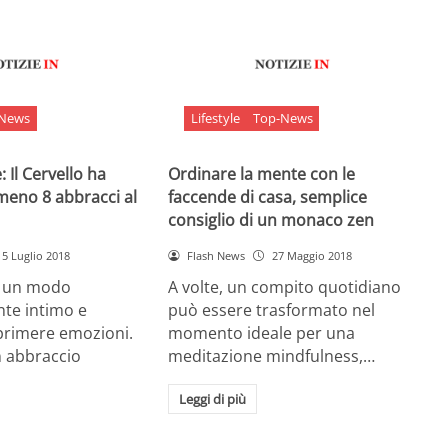
-News
Lifestyle
Top-News
 Il Cervello ha
Ordinare la mente con le
meno 8 abbracci al
faccende di casa, semplice
consiglio di un monaco zen
5 Luglio 2018
Flash News
27 Maggio 2018
è un modo
A volte, un compito quotidiano
nte intimo e
può essere trasformato nel
sprimere emozioni.
momento ideale per una
n abbraccio
meditazione mindfulness,…
Leggi di più