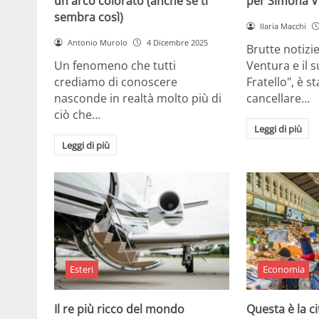
un arco colorato (anche se ti
per Simona V
sembra così)
Ilaria Macchi
Antonio Murolo
4 Dicembre 2025
Brutte notizi
Un fenomeno che tutti
Ventura e il 
crediamo di conoscere
Fratello", è s
nasconde in realtà molto più di
cancellare…
ciò che…
Leggi di più
Leggi di più
Esteri
Economia
Il re più ricco del mondo
Questa è la ci