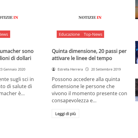
News
Educazione
Top-News
chumacher sono
Quinta dimensione, 20 passi per
ioni di dollari
attivare le linee del tempo
23 Gennaio 2020
Estrella Herrera
20 Settembre 2019
nte sugli sci in
Possono accedere alla quinta
ato di salute di
dimensione le persone che
umacher è…
vivono il momento presente con
consapevolezza e…
Leggi di più