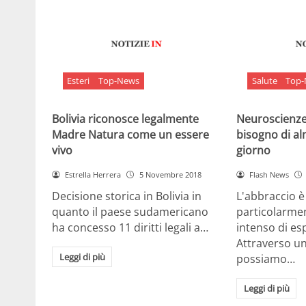
Esteri
Top-News
Salute
Top
Bolivia riconosce legalmente
Neuroscienze:
Madre Natura come un essere
bisogno di al
vivo
giorno
Estrella Herrera
5 Novembre 2018
Flash News
Decisione storica in Bolivia in
L'abbraccio 
quanto il paese sudamericano
particolarme
ha concesso 11 diritti legali a…
intenso di e
Attraverso u
Leggi di più
possiamo…
Leggi di più