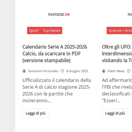
Sport
Top-News
Scienze / Am
Calendario Serie A 2025-2026
Oltre gli UFO:
Calcio, da scaricare in PDF
Interdimensi
(versione stampabile)
visitando la 
Giovanni Fortunato
8 Giugno 2025
Flash News
Ufficializzato il calendario della
Ad affermarl
Serie A di calcio stagione 2025-
l'FBI che rivela
2026 con le partite che
declassificati
inizieranno…
"Esseri…
Leggi di più
Leggi di più