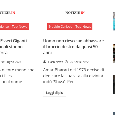
biente
Top-News
Notizie Curiose
Top-News
 Esseri Giganti
Uomo non riesce ad abbassare
onali stanno
il braccio destro da quasi 50
Terra
anni
20 Giugno 2023
Flash News
26 Aprile 2022
o niente meno che
Amar Bharati nel 1973 decise di
 i files
dedicare la sua vita alla divinità
 con il nome
indù 'Shiva'. Per…
Leggi di più