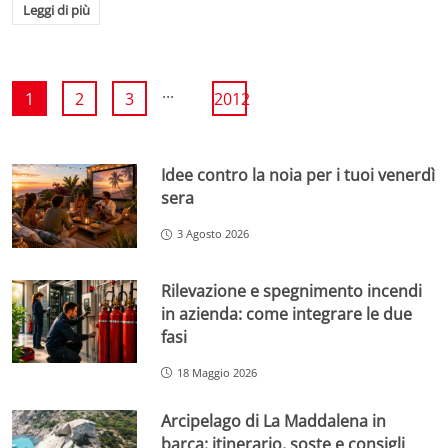
Leggi di più
...
1
2
3
2012
Idee contro la noia per i tuoi venerdì
sera
3 Agosto 2026
Rilevazione e spegnimento incendi
in azienda: come integrare le due
fasi
18 Maggio 2026
Arcipelago di La Maddalena in
barca: itinerario, soste e consigli