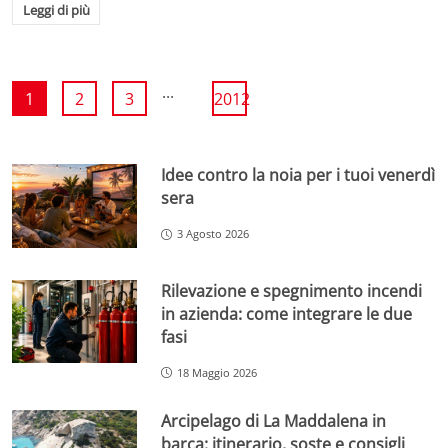
Leggi di più
...
1
2
3
2012
Idee contro la noia per i tuoi venerdì
sera
3 Agosto 2026
Rilevazione e spegnimento incendi
in azienda: come integrare le due
fasi
18 Maggio 2026
Arcipelago di La Maddalena in
barca: itinerario, soste e consigli