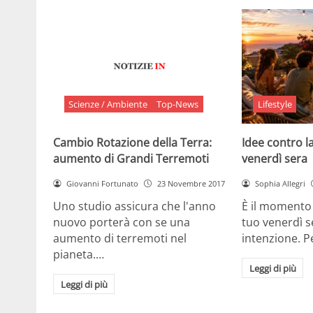
Scienze / Ambiente
Top-News
Lifestyle
Cambio Rotazione della Terra:
Idee contro la
aumento di Grandi Terremoti
venerdì sera
Giovanni Fortunato
23 Novembre 2017
Sophia Allegri
Uno studio assicura che l'anno
È il momento 
nuovo porterà con se una
tuo venerdì s
aumento di terremoti nel
intenzione. 
pianeta.…
Leggi di più
Leggi di più