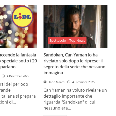
Spettacolo
Top-News
 accende la fantasia
Sandokan, Can Yaman lo ha
 speciale sotto i 20
rivelato solo dopo le riprese: il
e parlano
segreto della serie che nessuno
immagina
4 Dicembre 2025
Ilaria Macchi
4 Dicembre 2025
arsi del periodo
grande
Can Yaman ha voluto rivelare un
 italiana si prepara
dettaglio importante che
zioni di…
riguarda "Sandokan" di cui
nessuno era…