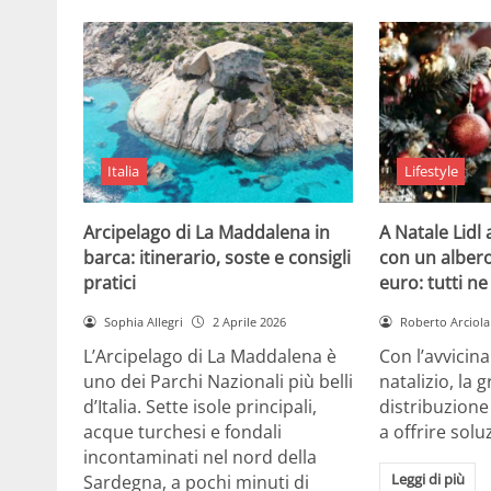
Italia
Lifestyle
Arcipelago di La Maddalena in
A Natale Lidl
barca: itinerario, soste e consigli
con un albero
pratici
euro: tutti n
Sophia Allegri
2 Aprile 2026
Roberto Arciola
L’Arcipelago di La Maddalena è
Con l’avvicin
uno dei Parchi Nazionali più belli
natalizio, la 
d’Italia. Sette isole principali,
distribuzione
acque turchesi e fondali
a offrire solu
incontaminati nel nord della
Leggi di più
Sardegna, a pochi minuti di