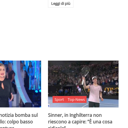
Leggi di più
Sport
Top-News
 notizia bomba sul
Sinner, in Inghilterra non
lo: colpo basso
riescono a capire: ”È una cosa