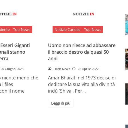
biente
Top-News
Notizie Curiose
Top-News
 Esseri Giganti
Uomo non riesce ad abbassare
onali stanno
il braccio destro da quasi 50
Terra
anni
20 Giugno 2023
Flash News
26 Aprile 2022
o niente meno che
Amar Bharati nel 1973 decise di
 i files
dedicare la sua vita alla divinità
 con il nome
indù 'Shiva'. Per…
Leggi di più