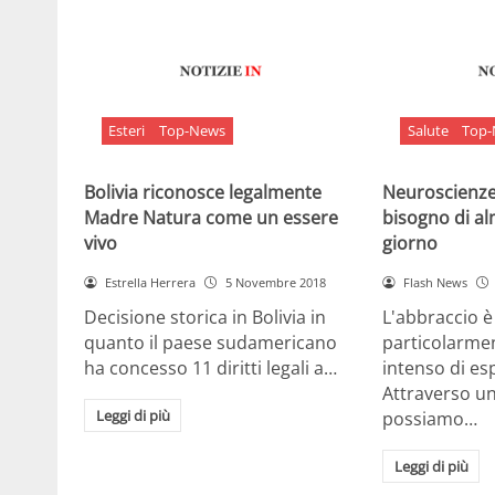
Esteri
Top-News
Salute
Top
Bolivia riconosce legalmente
Neuroscienze:
Madre Natura come un essere
bisogno di al
vivo
giorno
Estrella Herrera
5 Novembre 2018
Flash News
Decisione storica in Bolivia in
L'abbraccio 
quanto il paese sudamericano
particolarme
ha concesso 11 diritti legali a…
intenso di e
Attraverso u
Leggi di più
possiamo…
Leggi di più