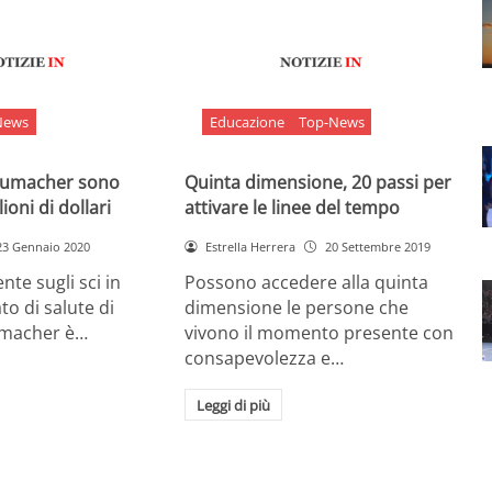
News
Educazione
Top-News
chumacher sono
Quinta dimensione, 20 passi per
ioni di dollari
attivare le linee del tempo
23 Gennaio 2020
Estrella Herrera
20 Settembre 2019
nte sugli sci in
Possono accedere alla quinta
ato di salute di
dimensione le persone che
umacher è…
vivono il momento presente con
consapevolezza e…
Leggi di più