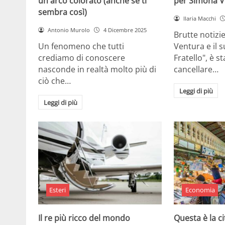
un arco colorato (anche se ti
per Simona V
sembra così)
Ilaria Macchi
Antonio Murolo
4 Dicembre 2025
Brutte notizi
Un fenomeno che tutti
Ventura e il 
crediamo di conoscere
Fratello", è s
nasconde in realtà molto più di
cancellare…
ciò che…
Leggi di più
Leggi di più
Esteri
Economia
Il re più ricco del mondo
Questa è la ci