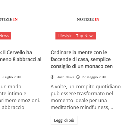
-News
Lifestyle
Top-News
 Il Cervello ha
Ordinare la mente con le
meno 8 abbracci al
faccende di casa, semplice
consiglio di un monaco zen
5 Luglio 2018
Flash News
27 Maggio 2018
è un modo
A volte, un compito quotidiano
nte intimo e
può essere trasformato nel
sprimere emozioni.
momento ideale per una
n abbraccio
meditazione mindfulness,…
Leggi di più