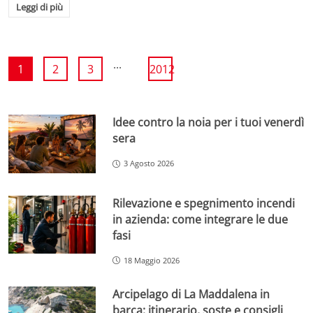
Leggi di più
...
1
2
3
2012
Idee contro la noia per i tuoi venerdì
sera
3 Agosto 2026
Rilevazione e spegnimento incendi
in azienda: come integrare le due
fasi
18 Maggio 2026
Arcipelago di La Maddalena in
barca: itinerario, soste e consigli