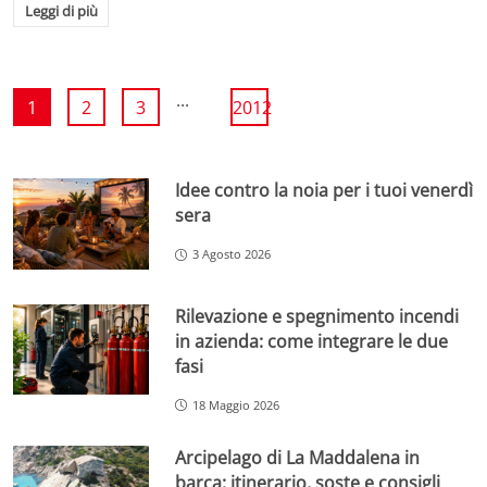
Leggi di più
...
1
2
3
2012
Idee contro la noia per i tuoi venerdì
sera
3 Agosto 2026
Rilevazione e spegnimento incendi
in azienda: come integrare le due
fasi
18 Maggio 2026
Arcipelago di La Maddalena in
barca: itinerario, soste e consigli