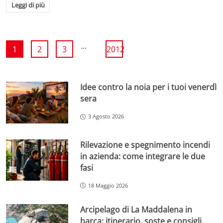
Leggi di più
...
1
2
3
2012
Idee contro la noia per i tuoi venerdì
sera
3 Agosto 2026
Rilevazione e spegnimento incendi
in azienda: come integrare le due
fasi
18 Maggio 2026
Arcipelago di La Maddalena in
barca: itinerario, soste e consigli