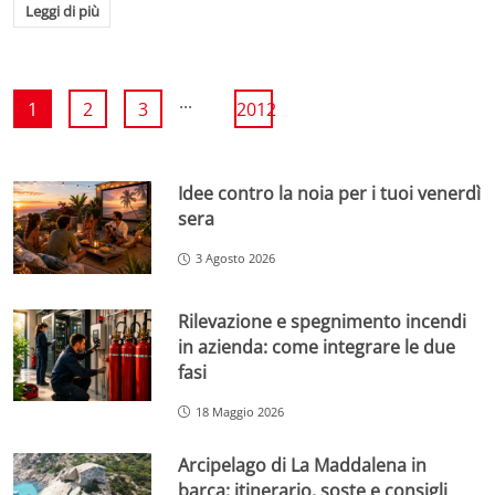
Leggi di più
...
1
2
3
2012
Idee contro la noia per i tuoi venerdì
sera
3 Agosto 2026
Rilevazione e spegnimento incendi
in azienda: come integrare le due
fasi
18 Maggio 2026
Arcipelago di La Maddalena in
barca: itinerario, soste e consigli