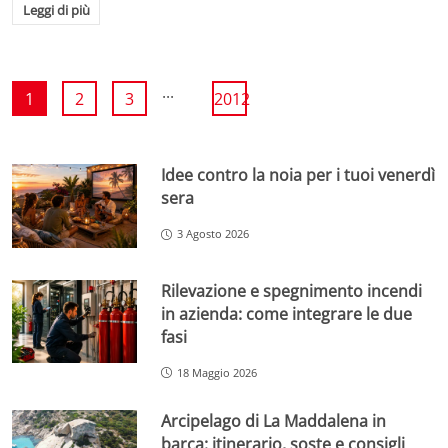
Leggi di più
...
1
2
3
2012
Idee contro la noia per i tuoi venerdì
sera
3 Agosto 2026
Rilevazione e spegnimento incendi
in azienda: come integrare le due
fasi
18 Maggio 2026
Arcipelago di La Maddalena in
barca: itinerario, soste e consigli