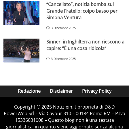
“Cancellato”, notizia bomba sul
Grande Fratello: colpo basso per
Simona Ventura
3 Dicembre 2025
Sinner, in Inghilterra non riescono a
capire: ”È una cosa ridicola”
3 Dicembre 2025
Redazione
Disclaimer
Privacy Policy
Copyright © 2025 Notiziein.it proprietà di D&D
PowerWeb Srl – Via Cavour 310 – 00184 Roma RM – P.Iva
15336031008 – Questo blog non è una testata
giornalistica, in quanto viene aggiornato senza alcuna