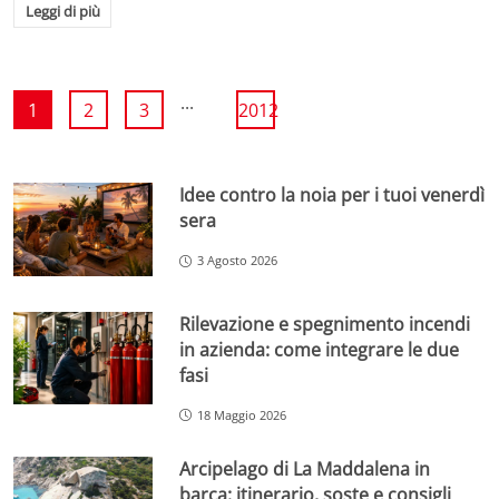
Leggi di più
...
1
2
3
2012
Idee contro la noia per i tuoi venerdì
sera
3 Agosto 2026
Rilevazione e spegnimento incendi
in azienda: come integrare le due
fasi
18 Maggio 2026
Arcipelago di La Maddalena in
barca: itinerario, soste e consigli