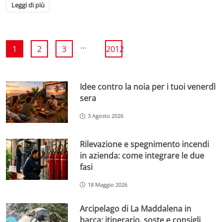
Leggi di più
...
1
2
3
2012
Idee contro la noia per i tuoi venerdì
sera
3 Agosto 2026
Rilevazione e spegnimento incendi
in azienda: come integrare le due
fasi
18 Maggio 2026
Arcipelago di La Maddalena in
barca: itinerario, soste e consigli