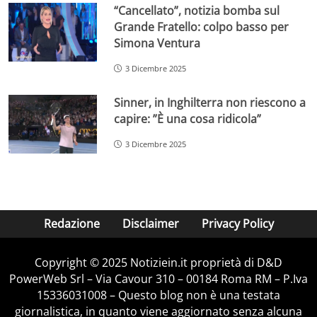
“Cancellato”, notizia bomba sul
Grande Fratello: colpo basso per
Simona Ventura
3 Dicembre 2025
Sinner, in Inghilterra non riescono a
capire: ”È una cosa ridicola”
3 Dicembre 2025
Redazione
Disclaimer
Privacy Policy
Copyright © 2025 Notiziein.it proprietà di D&D
PowerWeb Srl – Via Cavour 310 – 00184 Roma RM – P.Iva
15336031008 – Questo blog non è una testata
giornalistica, in quanto viene aggiornato senza alcuna