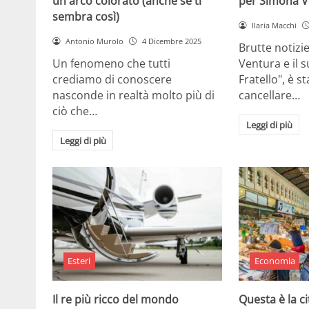
un arco colorato (anche se ti
per Simona V
sembra così)
Ilaria Macchi
Antonio Murolo
4 Dicembre 2025
Brutte notizi
Un fenomeno che tutti
Ventura e il 
crediamo di conoscere
Fratello", è s
nasconde in realtà molto più di
cancellare…
ciò che…
Leggi di più
Leggi di più
Esteri
Economia
Il re più ricco del mondo
Questa è la ci