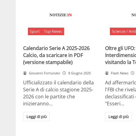
Sport
Top-News
Scienze / Am
Calendario Serie A 2025-2026
Oltre gli UFO:
Calcio, da scaricare in PDF
Interdimensi
(versione stampabile)
visitando la 
Giovanni Fortunato
8 Giugno 2025
Flash News
Ufficializzato il calendario della
Ad affermarl
Serie A di calcio stagione 2025-
l'FBI che rivela
2026 con le partite che
declassificati
inizieranno…
"Esseri…
Leggi di più
Leggi di più