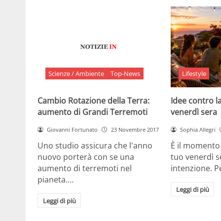
Scienze / Ambiente
Top-News
Lifestyle
Cambio Rotazione della Terra:
Idee contro la
aumento di Grandi Terremoti
venerdì sera
Giovanni Fortunato
23 Novembre 2017
Sophia Allegri
Uno studio assicura che l'anno
È il momento 
nuovo porterà con se una
tuo venerdì s
aumento di terremoti nel
intenzione. 
pianeta.…
Leggi di più
Leggi di più