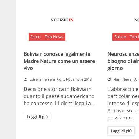
Esteri
Top-News
Salute
Top
Bolivia riconosce legalmente
Neuroscienze:
Madre Natura come un essere
bisogno di al
vivo
giorno
Estrella Herrera
5 Novembre 2018
Flash News
Decisione storica in Bolivia in
L'abbraccio 
quanto il paese sudamericano
particolarme
ha concesso 11 diritti legali a…
intenso di e
Attraverso u
Leggi di più
possiamo…
Leggi di più