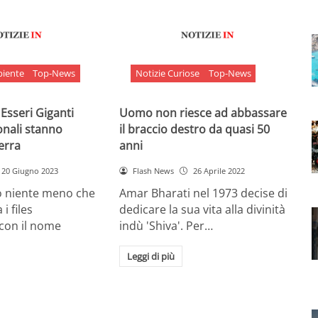
biente
Top-News
Notizie Curiose
Top-News
 Esseri Giganti
Uomo non riesce ad abbassare
onali stanno
il braccio destro da quasi 50
Terra
anni
20 Giugno 2023
Flash News
26 Aprile 2022
o niente meno che
Amar Bharati nel 1973 decise di
 i files
dedicare la sua vita alla divinità
 con il nome
indù 'Shiva'. Per…
Leggi di più