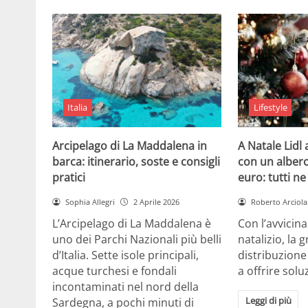
Italia
Lifestyle
Arcipelago di La Maddalena in
A Natale Lidl
barca: itinerario, soste e consigli
con un albero
pratici
euro: tutti n
Sophia Allegri
2 Aprile 2026
Roberto Arciola
L’Arcipelago di La Maddalena è
Con l’avvicin
uno dei Parchi Nazionali più belli
natalizio, la 
d’Italia. Sette isole principali,
distribuzione
acque turchesi e fondali
a offrire solu
incontaminati nel nord della
Leggi di più
Sardegna, a pochi minuti di