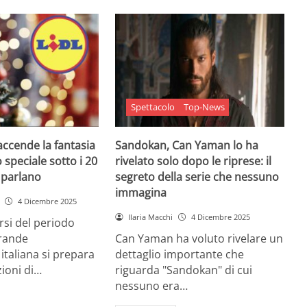
Spettacolo
Top-News
 accende la fantasia
Sandokan, Can Yaman lo ha
 speciale sotto i 20
rivelato solo dopo le riprese: il
e parlano
segreto della serie che nessuno
immagina
4 Dicembre 2025
Ilaria Macchi
4 Dicembre 2025
arsi del periodo
grande
Can Yaman ha voluto rivelare un
 italiana si prepara
dettaglio importante che
zioni di…
riguarda "Sandokan" di cui
nessuno era…