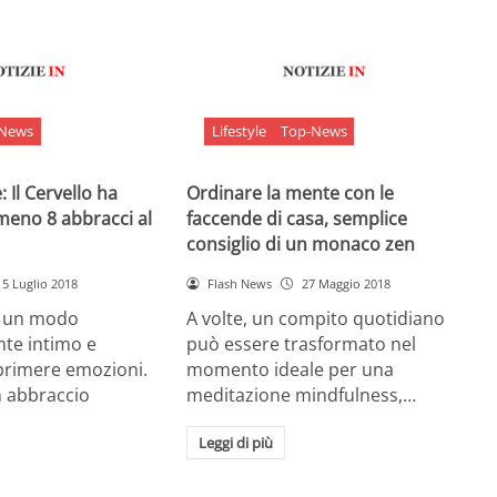
-News
Lifestyle
Top-News
 Il Cervello ha
Ordinare la mente con le
meno 8 abbracci al
faccende di casa, semplice
consiglio di un monaco zen
5 Luglio 2018
Flash News
27 Maggio 2018
è un modo
A volte, un compito quotidiano
nte intimo e
può essere trasformato nel
sprimere emozioni.
momento ideale per una
n abbraccio
meditazione mindfulness,…
Leggi di più