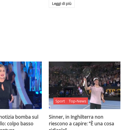
Leggi di più
Sport
Top-News
 notizia bomba sul
Sinner, in Inghilterra non
lo: colpo basso
riescono a capire: ”È una cosa