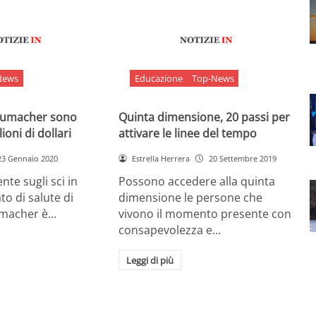
News
Educazione
Top-News
chumacher sono
Quinta dimensione, 20 passi per
ioni di dollari
attivare le linee del tempo
23 Gennaio 2020
Estrella Herrera
20 Settembre 2019
nte sugli sci in
Possono accedere alla quinta
ato di salute di
dimensione le persone che
umacher è…
vivono il momento presente con
consapevolezza e…
Leggi di più