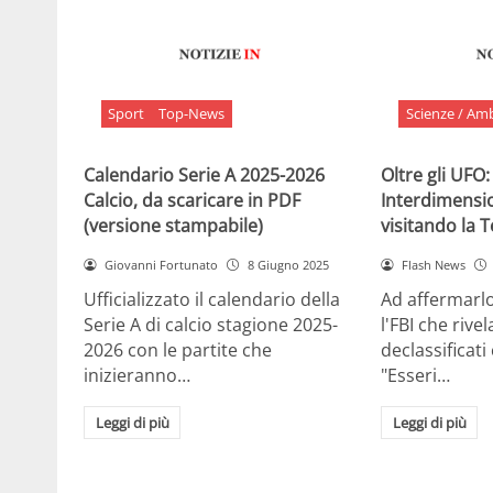
Sport
Top-News
Scienze / Am
Calendario Serie A 2025-2026
Oltre gli UFO:
Calcio, da scaricare in PDF
Interdimensi
(versione stampabile)
visitando la 
Giovanni Fortunato
8 Giugno 2025
Flash News
Ufficializzato il calendario della
Ad affermarl
Serie A di calcio stagione 2025-
l'FBI che rivela
2026 con le partite che
declassificati
inizieranno…
"Esseri…
Leggi di più
Leggi di più