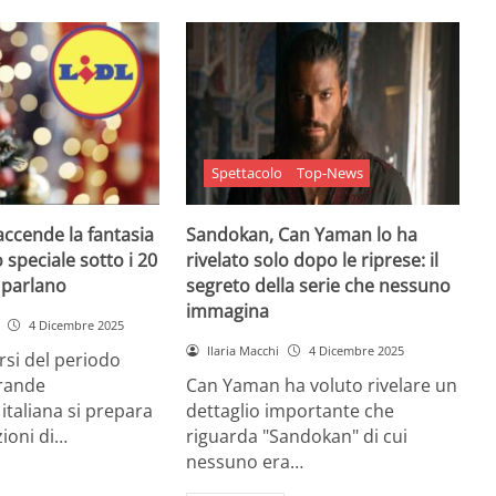
Spettacolo
Top-News
 accende la fantasia
Sandokan, Can Yaman lo ha
 speciale sotto i 20
rivelato solo dopo le riprese: il
e parlano
segreto della serie che nessuno
immagina
4 Dicembre 2025
Ilaria Macchi
4 Dicembre 2025
arsi del periodo
grande
Can Yaman ha voluto rivelare un
 italiana si prepara
dettaglio importante che
zioni di…
riguarda "Sandokan" di cui
nessuno era…