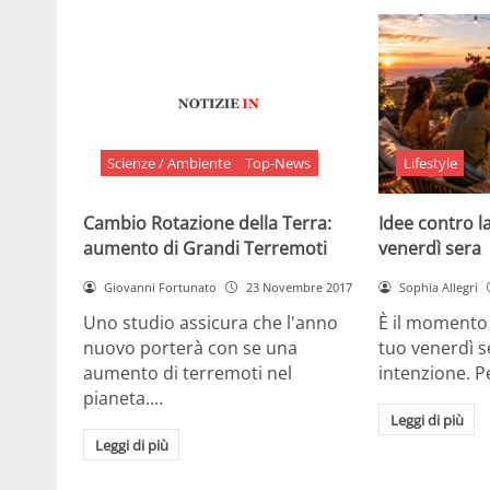
Scienze / Ambiente
Top-News
Lifestyle
Cambio Rotazione della Terra:
Idee contro la
aumento di Grandi Terremoti
venerdì sera
Giovanni Fortunato
23 Novembre 2017
Sophia Allegri
Uno studio assicura che l'anno
È il momento 
nuovo porterà con se una
tuo venerdì s
aumento di terremoti nel
intenzione. 
pianeta.…
Leggi di più
Leggi di più