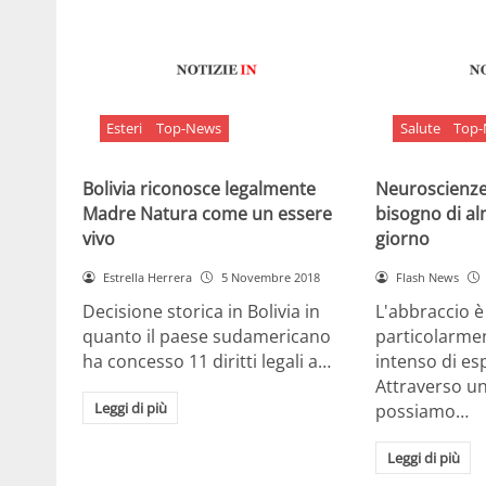
Esteri
Top-News
Salute
Top
Bolivia riconosce legalmente
Neuroscienze:
Madre Natura come un essere
bisogno di al
vivo
giorno
Estrella Herrera
5 Novembre 2018
Flash News
Decisione storica in Bolivia in
L'abbraccio 
quanto il paese sudamericano
particolarme
ha concesso 11 diritti legali a…
intenso di e
Attraverso u
Leggi di più
possiamo…
Leggi di più