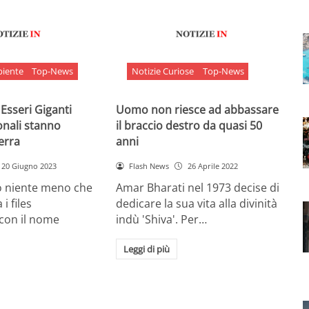
biente
Top-News
Notizie Curiose
Top-News
 Esseri Giganti
Uomo non riesce ad abbassare
onali stanno
il braccio destro da quasi 50
Terra
anni
20 Giugno 2023
Flash News
26 Aprile 2022
o niente meno che
Amar Bharati nel 1973 decise di
 i files
dedicare la sua vita alla divinità
 con il nome
indù 'Shiva'. Per…
Leggi di più