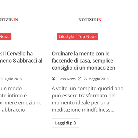
-News
Lifestyle
Top-News
 Il Cervello ha
Ordinare la mente con le
meno 8 abbracci al
faccende di casa, semplice
consiglio di un monaco zen
5 Luglio 2018
Flash News
27 Maggio 2018
è un modo
A volte, un compito quotidiano
nte intimo e
può essere trasformato nel
sprimere emozioni.
momento ideale per una
n abbraccio
meditazione mindfulness,…
Leggi di più