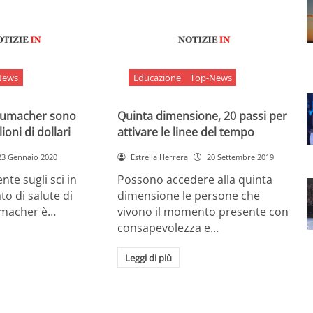
News
Educazione
Top-News
chumacher sono
Quinta dimensione, 20 passi per
ioni di dollari
attivare le linee del tempo
23 Gennaio 2020
Estrella Herrera
20 Settembre 2019
nte sugli sci in
Possono accedere alla quinta
ato di salute di
dimensione le persone che
umacher è…
vivono il momento presente con
consapevolezza e…
Leggi di più