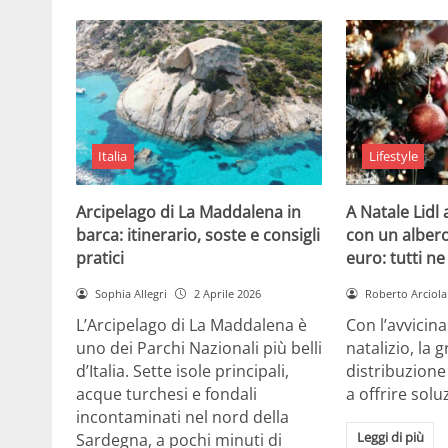
Italia
Lifestyle
Arcipelago di La Maddalena in
A Natale Lidl
barca: itinerario, soste e consigli
con un albero
pratici
euro: tutti n
Sophia Allegri
2 Aprile 2026
Roberto Arciola
L’Arcipelago di La Maddalena è
Con l’avvicin
uno dei Parchi Nazionali più belli
natalizio, la 
d’Italia. Sette isole principali,
distribuzione
acque turchesi e fondali
a offrire solu
incontaminati nel nord della
Leggi di più
Sardegna, a pochi minuti di