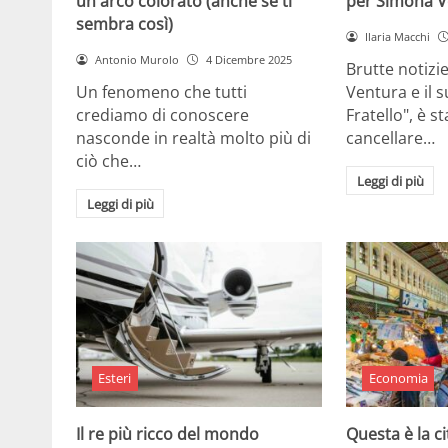
un arco colorato (anche se ti
per Simona V
sembra così)
Ilaria Macchi
Antonio Murolo
4 Dicembre 2025
Brutte notizi
Un fenomeno che tutti
Ventura e il 
crediamo di conoscere
Fratello", è s
nasconde in realtà molto più di
cancellare…
ciò che…
Leggi di più
Leggi di più
Esteri
Economia
Il re più ricco del mondo
Questa è la ci