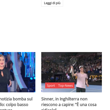
Leggi di più
Sport
Top-News
 notizia bomba sul
Sinner, in Inghilterra non
lo: colpo basso
riescono a capire: ”È una cosa