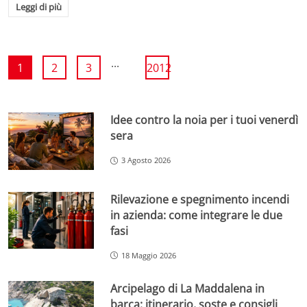
Leggi di più
...
1
2
3
2012
Idee contro la noia per i tuoi venerdì
sera
3 Agosto 2026
Rilevazione e spegnimento incendi
in azienda: come integrare le due
fasi
18 Maggio 2026
Arcipelago di La Maddalena in
barca: itinerario, soste e consigli