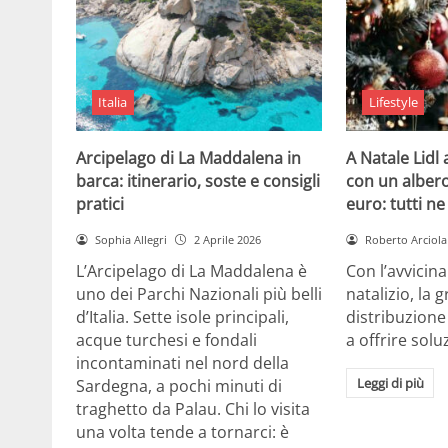
Italia
Lifestyle
Arcipelago di La Maddalena in
A Natale Lidl
barca: itinerario, soste e consigli
con un albero
pratici
euro: tutti n
Sophia Allegri
2 Aprile 2026
Roberto Arciola
L’Arcipelago di La Maddalena è
Con l’avvicin
uno dei Parchi Nazionali più belli
natalizio, la 
d’Italia. Sette isole principali,
distribuzione
acque turchesi e fondali
a offrire solu
incontaminati nel nord della
Leggi di più
Sardegna, a pochi minuti di
traghetto da Palau. Chi lo visita
una volta tende a tornarci: è