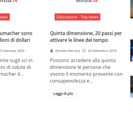
News
Educazione
Top-News
chumacher sono
Quinta dimensione, 20 passi per
ioni di dollari
attivare le linee del tempo
23 Gennaio 2020
Estrella Herrera
20 Settembre 2019
nte sugli sci in
Possono accedere alla quinta
ato di salute di
dimensione le persone che
umacher è…
vivono il momento presente con
consapevolezza e…
Leggi di più