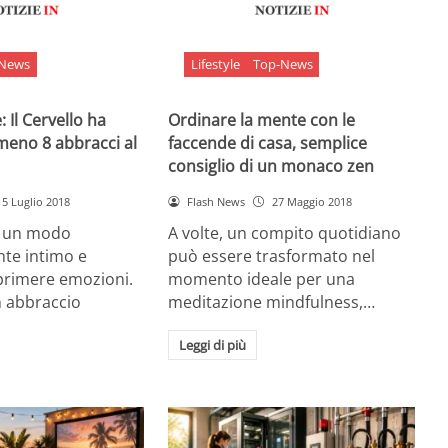
-News
Lifestyle
Top-News
 Il Cervello ha
Ordinare la mente con le
meno 8 abbracci al
faccende di casa, semplice
consiglio di un monaco zen
5 Luglio 2018
Flash News
27 Maggio 2018
è un modo
A volte, un compito quotidiano
nte intimo e
può essere trasformato nel
sprimere emozioni.
momento ideale per una
n abbraccio
meditazione mindfulness,…
Leggi di più