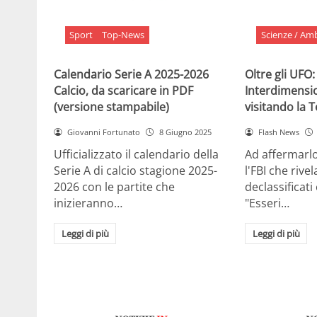
Sport
Top-News
Scienze / Am
Calendario Serie A 2025-2026
Oltre gli UFO:
Calcio, da scaricare in PDF
Interdimensi
(versione stampabile)
visitando la 
Giovanni Fortunato
8 Giugno 2025
Flash News
Ufficializzato il calendario della
Ad affermarl
Serie A di calcio stagione 2025-
l'FBI che rivela
2026 con le partite che
declassificati
inizieranno…
"Esseri…
Leggi di più
Leggi di più