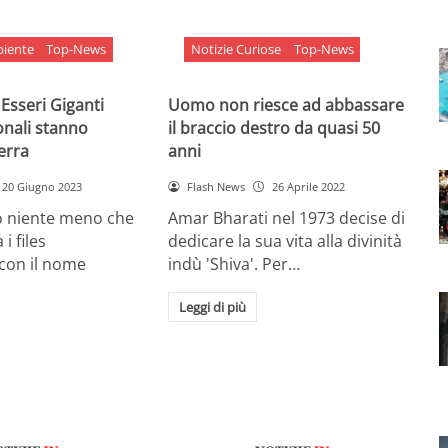
biente
Top-News
Notizie Curiose
Top-News
 Esseri Giganti
Uomo non riesce ad abbassare
onali stanno
il braccio destro da quasi 50
Terra
anni
20 Giugno 2023
Flash News
26 Aprile 2022
o niente meno che
Amar Bharati nel 1973 decise di
 i files
dedicare la sua vita alla divinità
 con il nome
indù 'Shiva'. Per…
Leggi di più